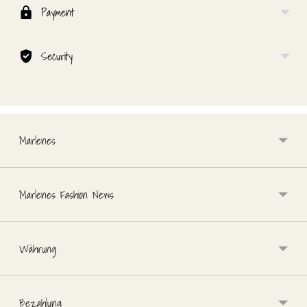
Warenkorb
Payment
legen
Security
Marlenes
Marlenes Fashion News
Währung
Bezahlung