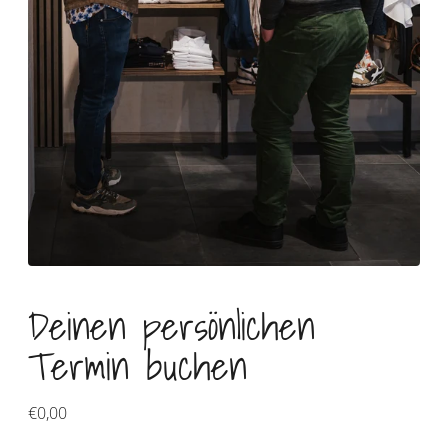
Deinen persönlichen
Termin buchen
Regulärer
€0,00
Preis